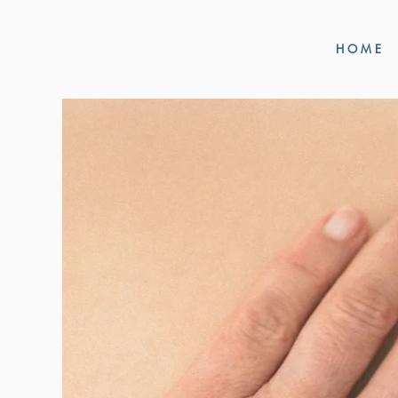
H O M E
CHR