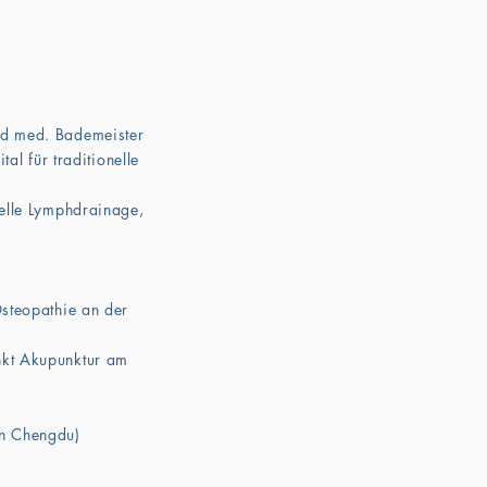
nd med. Bademeister
al für traditionelle
elle Lymphdrainage,
steopathie an der
kt Akupunktur am
in Chengdu)