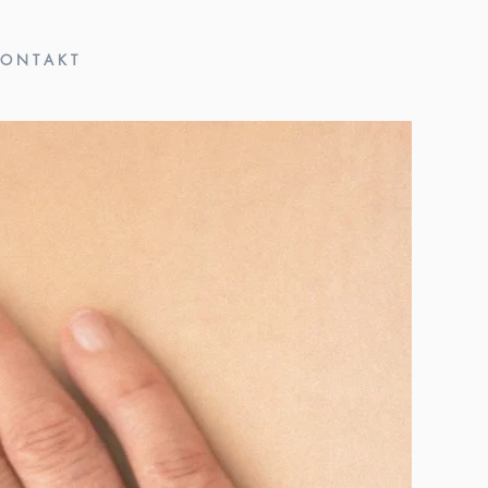
 O N T A K T
WENK