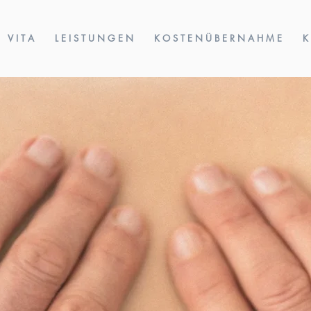
V I T A
L E I S T U N G E N
K O S T E N Ü B E R N A H M E
K
ISTIAN SCH
HEILPRAKTIKER